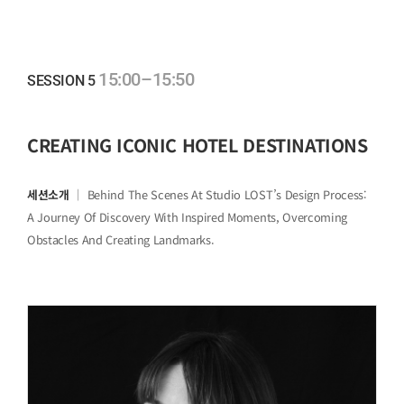
15:00–15:50
SESSION 5
CREATING ICONIC HOTEL DESTINATIONS
세션소개
｜ Behind The Scenes At Studio LOST’s Design Process:
A Journey Of Discovery With Inspired Moments, Overcoming
Obstacles And Creating Landmarks.