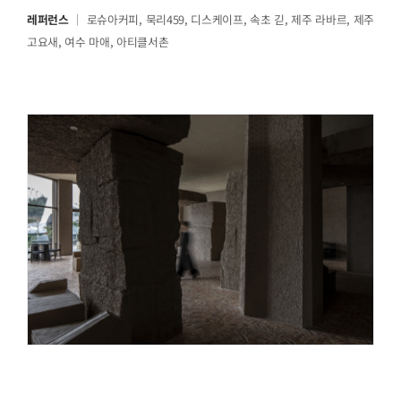
레퍼런스
｜ 로슈아커피, 묵리459, 디스케이프, 속초 긷, 제주 라바르, 제주
고요새, 여수 마애, 아티클서촌