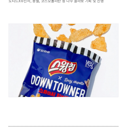
노티드X무신사, 몽쉘, 코스모폴리탄 등 다수 콜라보 기획 및 진행