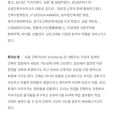
쌓고, 2013년 ”디자인밴드 요앞”을 설립하였다. 2018년부터 ㈜
요앞건축사사무소의 대표로 김도란 , 정상경 소장과 함께 활동하고있다.
건축가협회장상, iF DESIGN AWARDS, 농어촌건축대전 본상,
제주건축문화대상, 경기도건축문화대상을 수상 하였고, 요앞 하얀집 ,
CORNERSTONE, 청풍래고인(淸風來故人), 안양관양 신혼부부형
행복주택, 바다별, 선흘아이, 낮은교회등 다양한 분야의 작품을 이어나가고
있다.
회사소개
｜ 요앞 건축(YOAP architects) 은 대립되는 이상과 실제의
건축의 접점에서 새로운 가능성에 대해 고민한다. 일상에서 발견한 어떤
장면을 건축에 투영하기도 하고 반대로 건축적인 상상을 다른 영역으로
확장해 가기도 한다. 건축은 하나의 완결된 오브제이기도 하지만 건축가가
의도하고 연출한 장면들의 결합이라고 생각하며 사진에 담듯이 사람, 공간,
환경이 어우러지는 장면들을 연출한다. 우리는 작업을 진행하는 과정에서
지속가능한 즐거움을 추구하고 공유하기를 바라며 작업 결과물이 작업
과정의 동력이 될 수 있게 건축적 고민과 시도를 멈추지 계속해나가고자
한다.