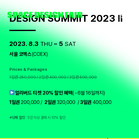
Skip
to
DESIGN SUMMIT 2023 Ⅱ
content
2023. 8.3
– 5
THU
SAT
서울 코엑스
(COEX)
Prices & Packages
1일권 250,000 / 2일권 400,000 / 3일권 500,000
얼리버드 티켓 20% 할인 혜택
(~6월 16일까지)
1일권
200,000 /
2일권
320,000 /
3일권
400,000
※단체 할인
5인 이상 결제 시 10% 할인