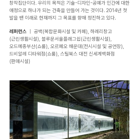
창작집단이다. 우리의 목적은 기술-디자인-공예가 인간에 대한
애정으로 하나가 되는 건축을 만들어 가는 것이다. 2014년 첫
발을 땐 이래로 현재까지 그 목표를 향해 정진하고 있다.
레퍼런스
｜ 공백(복합문화시설 및 카페), 하례리창고
(근린생활시설), 블루문서울플래그쉽(근린생활시설),
오드메종부산(쇼룸), 오르페오 해운대(전시시설 및 공연장),
드비알레 디타워점(쇼룸), 스틸북스 대전 신세계백화점
(판매시설)