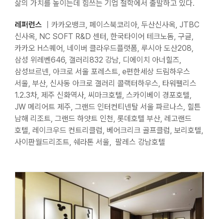
삶의 가치를 높이는데 힘쓰는 기업 철학에서 출발하고 있다.
레퍼런스
｜카카오뱅크, 페이스북코리아, 두산신사옥, JTBC
신사옥, NC SOFT R&D 센터, 한국타이어 테크노돔, 구글,
카카오 H스퀘어, 네이버 클라우드플랫폼, 루시아 도산208,
삼성 위레벤646, 갤러리832 강남, 디에이치 아너힐즈,
삼성브르넨, 아크로 서울 포레스트, e편한세상 드림하우스
서울, 부산, 신사동 아크로 갤러리 콜랙터하우스, 타워팰리스
1.2.3차, 제주 신화역사, 씨마크호텔, 스카이베이 경포호텔,
JW 메리어트 제주, 그랜드 인터컨티넨탈 서울 파르나스, 힐튼
남해 리조트, 그랜드 하얏트 인천, 롯데호텔 부산, 레고랜드
호텔, 레이크우드 컨트리클럽, 베어크리크 골프클럽, 보리호텔,
사이판월드리조트, 쉐라톤 서울, 팔레스 강남호텔