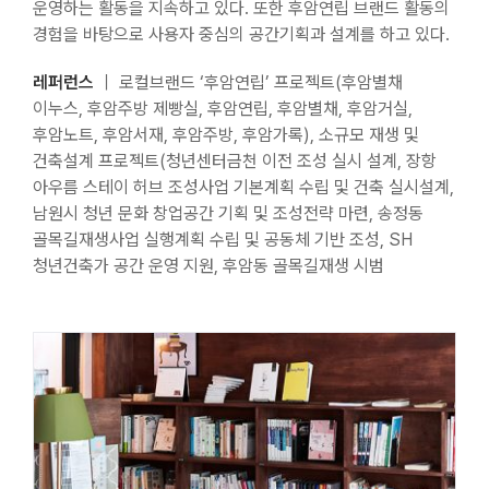
운영하는 활동을 지속하고 있다. 또한 후암연립 브랜드 활동의
경험을 바탕으로 사용자 중심의 공간기획과 설계를 하고 있다.
레퍼런스
｜ 로컬브랜드 ‘후암연립’ 프로젝트(후암별채
이누스, 후암주방 제빵실, 후암연립, 후암별채, 후암거실,
후암노트, 후암서재, 후암주방, 후암가록), 소규모 재생 및
건축설계 프로젝트(청년센터금천 이전 조성 실시 설계, 장항
아우름 스테이 허브 조성사업 기본계획 수립 및 건축 실시설계,
남원시 청년 문화 창업공간 기획 및 조성전략 마련, 송정동
골목길재생사업 실행계획 수립 및 공동체 기반 조성, SH
청년건축가 공간 운영 지원, 후암동 골목길재생 시범