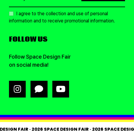
I agree to the collection and use of personal
information and to receive promotional information.
FOLLOW US
Follow Space Design Fair
on social media!
CE DESIGN FAIR
·
2026 SPACE DESIGN FAIR
·
2026 SPACE DE