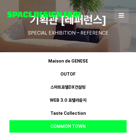
Skip
to
기획관 [레퍼런스]
content
SPECIAL EXHIBITION – REFERENCE
Maison de GENESE
OUTOF
스마트호텔DX컨설팅
WEB 3.0 호텔라운지
Taste Collection
COMMON TOWN