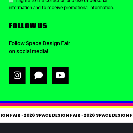
I agree to the collection and use of personal
information and to receive promotional information.
FOLLOW US
Follow Space Design Fair
on social media!
ESIGN FAIR
·
2026 SPACE DESIGN FAIR
·
2026 SPACE DESIGN