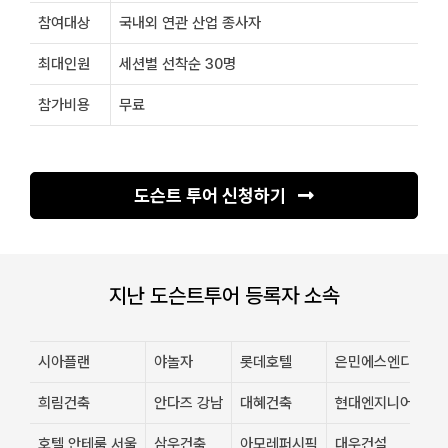
참여대상
국내외 연관 산업 종사자
최대인원
세션별 선착순 30명
참가비용
무료
도슨트 투어 신청하기
지난 도슨트투어 등록자 소속
시아플랜
야놀자
롯데호텔
은민에스엔디
희림건축
안다즈 강남
대혜건축
현대엔지니어링
호텔 안테룸 서울
삼우건축
아모레퍼시픽
대우건설