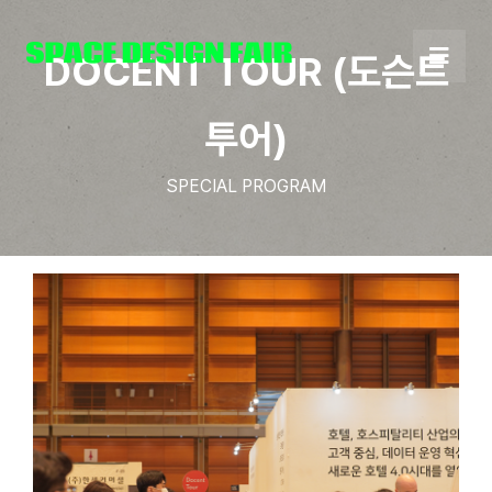
Skip
to
DOCENT TOUR (도슨트
content
투어)
SPECIAL PROGRAM