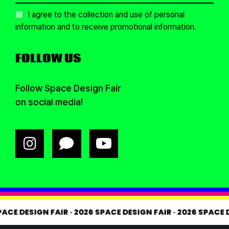
I agree to the collection and use of personal
information and to receive promotional information.
FOLLOW US
Follow Space Design Fair
on social media!
26 SPACE DESIGN FAIR
·
2026 SPACE DESIGN FAIR
·
2026 SP