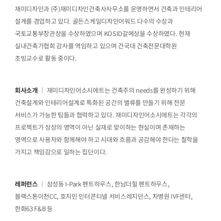
재미디자인과 (주)재미디자인건축사사무소를 운영하면서 건축과 인테리어
설계를 겸업하고 있다. 골든스케일디자인어워드 다수의 수상과
국토교통부장관상을 수상하였으며 KOSID갈메상을 수상하였다. 현재
실내건축가협회 감사를 역임하고 있으며 건국대 건축전문대학원
초빙교수로 활동 중이다.
회사소개
｜ 재미디자인어소시에트는 건축주의 needs를 완성하기 위해
건축설계와 인테리어설계로 특화된 공간의 밸류를 만들기 위해 전문
서비스가 가능한 팀들과 협력하고 있다. 재미디자인어소시에트는 각각의
프로젝트가 상상의 영역이 아닌 실재로 맞이하는 현실이며 존재하는
영역으로 사용자와 함께해야 하고 시대와 흐름과 공감해야 한다는 철학을
가지고 책임감으로 일하는 집단이다.
레퍼런스
｜ 삼성동 I-Park 펜트하우스, 한남더힐 펜트하우스,
블랙스톤이천CC, 호치민 인터콘티넬 서비스레지던스, 차병원 IVF센터,
한화63 F&B 등