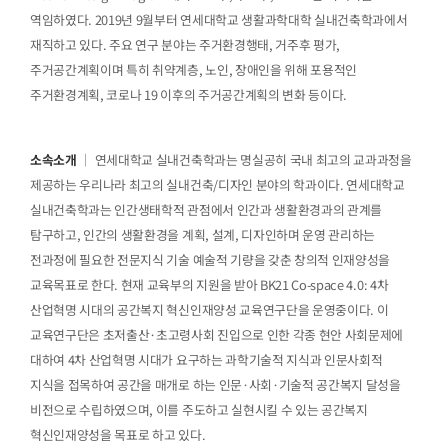
역임하였다. 2019년 9월부터 연세대학교 생활과학대학 실내건축학과에서
재직하고 있다. 주요 연구 분야는 주거환경행태, 거주후 평가,
주거공간계획이며 특히 취약계층, 노인, 장애인을 위해 포용적인
주거환경계획, 코로나 19 이후의 주거공간계획의 변화 등이다.
소속소개
｜ 연세대학교 실내건축학과는 명실공히 국내 최고의 교과과정을
제공하는 우리나라 최고의 실내건축/디자인 분야의 학과이다. 연세대학교
실내건축학과는 인간생태학적 관점에서 인간과 생활환경과의 관계를
탐구하고, 인간의 생활환경을 계획, 설계, 디자인하며 운영 관리하는
전과정에 필요한 전문지식 기술 예술적 기량을 갖춘 창의적 인재양성을
교육목표로 한다. 현재 교육부의 지원을 받아 BK21 Co-space 4.0: 4차
산업혁명 시대의 공간복지 혁신인재양성 교육연구단을 운영중이다. 이
교육연구단은 초저출산·초고령사회 진입으로 인한 각종 현안 사회문제에
대하여 4차 산업혁명 시대가 요구하는 과학기술적 지식과 인문사회적
지식을 접목하여 공간을 매개로 하는 인문·사회·기술적 공간복지 달성을
비전으로 수립하였으며, 이를 주도하고 실현시킬 수 있는 공간복지
혁신인재양성을 목표로 하고 있다.