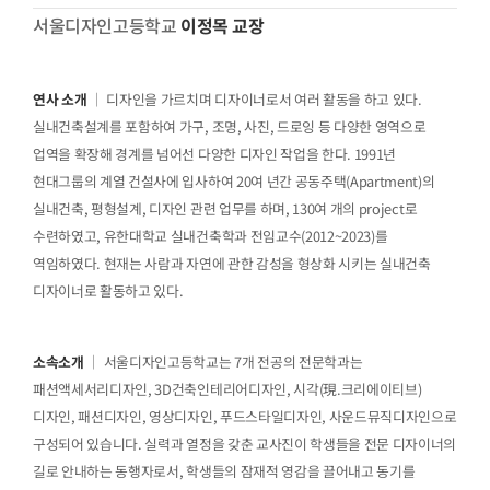
서울디자인고등학교
이정목 교장
연사 소개
｜ 디자인을 가르치며 디자이너로서 여러 활동을 하고 있다.
실내건축설계를 포함하여 가구, 조명, 사진, 드로잉 등 다양한 영역으로
업역을 확장해 경계를 넘어선 다양한 디자인 작업을 한다. 1991년
현대그룹의 계열 건설사에 입사하여 20여 년간 공동주택(Apartment)의
실내건축, 평형설계, 디자인 관련 업무를 하며, 130여 개의 project로
수련하였고, 유한대학교 실내건축학과 전임교수(2012~2023)를
역임하였다. 현재는 사람과 자연에 관한 감성을 형상화 시키는 실내건축
디자이너로 활동하고 있다.
소속소개
｜ 서울디자인고등학교는 7개 전공의 전문학과는
패션액세서리디자인, 3D건축인테리어디자인, 시각(現.크리에이티브)
디자인, 패션디자인, 영상디자인, 푸드스타일디자인, 사운드뮤직디자인으로
구성되어 있습니다. 실력과 열정을 갖춘 교사진이 학생들을 전문 디자이너의
길로 안내하는 동행자로서, 학생들의 잠재적 영감을 끌어내고 동기를