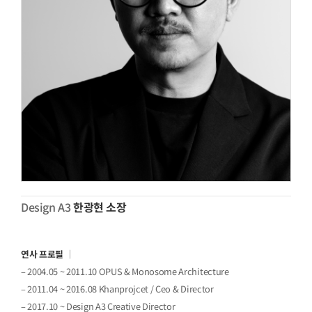
Design A3
한광현 소장
연사 프로필
｜
– 2004.05 ~ 2011.10 OPUS & Monosome Architecture
– 2011.04 ~ 2016.08 Khanprojcet / Ceo & Director
– 2017.10 ~ Design A3 Creative Director