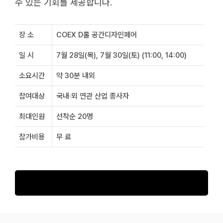
수 있는 기회를 제공합니다.
장 소
COEX D홀 공간디자인페어
일 시
7월 28일(목), 7월 30일(토) (11:00, 14:00)
소요시간
약 30분 내외
참여대상
국내·외 연관 산업 종사자
최대인원
선착순 20명
참가비용
무 료
도슨트 투어 신청하기