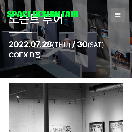
Skip
to
도슨트 투어
content
2022.07.28
/ 30
(THU)
(SAT)
COEX D
홀