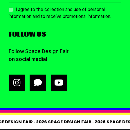
I agree to the collection and use of personal
information and to receive promotional information.
FOLLOW US
Follow Space Design Fair
on social media!
PACE DESIGN FAIR
·
2026 SPACE DESIGN FAIR
·
2026 SPACE 