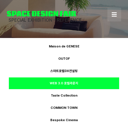
Skip
to
기획관 [레퍼런스]
content
SPECIAL EXHIBITION – REFERENCE
Maison de GENESE
OUTOF
스마트호텔DX컨설팅
WEB 3.0 호텔라운지
Taste Collection
COMMON TOWN
Bespoke Cinema